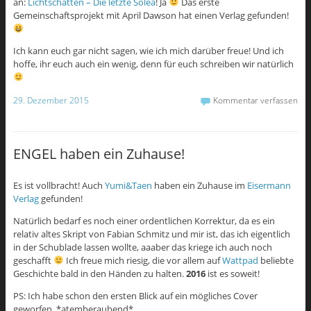
an:
Lichtschatten – Die letzte Solea
! Ja
Das erste
Gemeinschaftsprojekt mit April Dawson hat einen Verlag gefunden!
Ich kann euch gar nicht sagen, wie ich mich darüber freue! Und ich
hoffe, ihr euch auch ein wenig, denn für euch schreiben wir natürlich
29. Dezember 2015
Kommentar verfassen
ENGEL haben ein Zuhause!
Es ist vollbracht! Auch
Yumi&Taen
haben ein Zuhause im
Eisermann
Verlag
gefunden!
Natürlich bedarf es noch einer ordentlichen Korrektur, da es ein
relativ altes Skript von Fabian Schmitz und mir ist, das ich eigentlich
in der Schublade lassen wollte, aaaber das kriege ich auch noch
geschafft
Ich freue mich riesig, die vor allem auf
Wattpad
beliebte
Geschichte bald in den Händen zu halten.
2016
ist es soweit!
PS: Ich habe schon den ersten Blick auf ein mögliches Cover
geworfen. *atemberaubend*