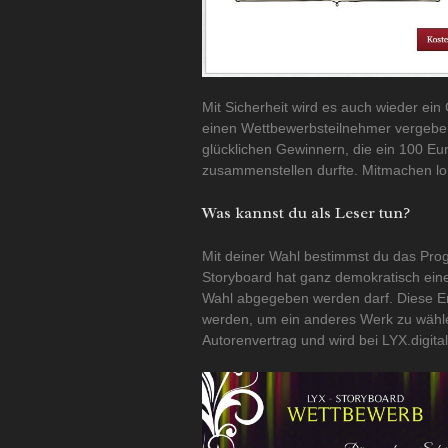
Mit Sicherheit wird es auch wieder ein
einen Wettbewerbsteilnehmer vergeben
glücklichen Gewinnern, die ein 100 E
zusammenstellen durfte. Mitmachen loh
Was kannst du als Leser tun?
Mit deiner Wahl bestimmst du das Prog
Storyboard hat ganz demokratisch eine
Wahl abgegeben werden darf. Diese E
werden, um ein anderes Werk zu wähle
Autorenvertrag und wird bei LYX.digital 