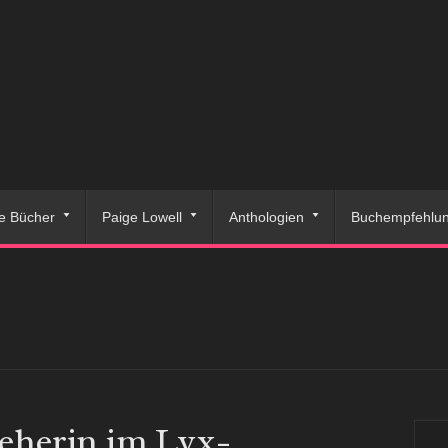
e Bücher
Paige Lowell
Anthologien
Buchempfehlu
seherin im Lyx-