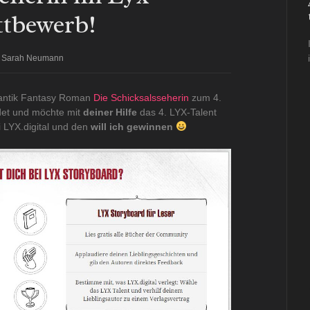
tbewerb!
Sarah Neumann
mantik Fantasy Roman
Die Schicksalsseherin
zum 4.
et und möchte mit
deiner Hilfe
das 4. LYX-Talent
i LYX.digital und den
will ich gewinnen