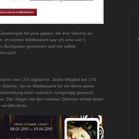
 Gewinnspiel für jene geben, die ihre Stimme an
. Im letzten Wettbewerb war ich eine von 5
uro Buchpaket gewonnen und mir selbst
nt sich!
ramm von LYX.digital mit. Jedes Mitglied bei LYX
 Stimme, die im Wettbewerb für ein Werk seiner
ntscheidung kann natürlich rückgängig gemacht
n. Der Sieger mit den meisten Stimmen erhält einen
veröffentlicht.