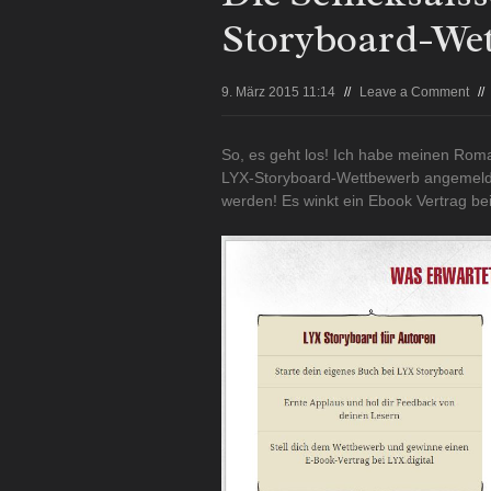
Storyboard-Wet
9. März 2015 11:14
//
Leave a Comment
//
So, es geht los! Ich habe meinen Ro
LYX-Storyboard-Wettbewerb angemeld
werden! Es winkt ein Ebook Vertrag be