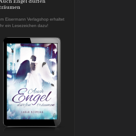
Auch Engel dürfen
träumen
Im Eisermann Verlagshop erhaltet
ihr ein Lesezeichen dazu!