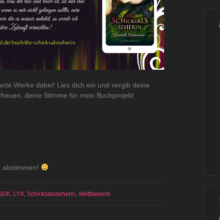
ante Werke dabei! Lies dich ein und vergib deine
 freuen, deine Stimme für mein Buchprojekt
nd abstimmen!
GDK
,
LYX
,
Schicksalsseherin
,
Wettbewerb