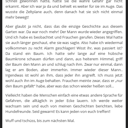
schnell gewonnen hatte, hatte sie die wahre Gefahr gar nicht
erkannt. Aber ich war ja da und behielt es weiter für sie im Auge. Das
wusste die Zeltplane auch, denn danach hat sie sich nicht einmal
mehr bewegt!
Aber glaubt ja nicht, dass das die einzige Geschichte aus diesem
Garten war. Da war noch mehr! Der Mann wurde wieder angegriffen.
Und ich habe es beobachtet und Frauchen gerufen. Dieses Mal hatte
sie auch länger geschaut, ehe sie was sagte. Also habe ich wiedermal
vollkommen zu recht Alarm geschlagen! Wisst ihr, was passiert ist?
Da stand ein Baum. Ich hatte sehr lange auf eine hübsche
Baumkrone schauen dürfen und dann, aus heiterem Himmel, griff
der Baum den Mann an und schlug nach ihm. Zwar nur einmal, dann
lag er am Boden, aber immerhin. Immer wieder dieser Mann..
Irgendwas ist wohl an ihm, dass jeder ihn angreift. Ich muss jetzt
wohl auch ihn im Auge behalten. Frauchen meinte zwar, dass er „nur
den Baum gefällt“ habe, aber was das schon wieder heißen soll…
Vielleicht haben die Menschen einfach eine etwas andere Sprache für
Gefahren, die alltäglich in jeder Ecke lauern. Ich werde weiter
wachsam sein und euch von meinen Geschichten berichten, liebe
Hundefreunde. Seid gewarnt! Es kann jeden von euch treffen!!
Wuff und tschüss, bis zum nächsten Mal.