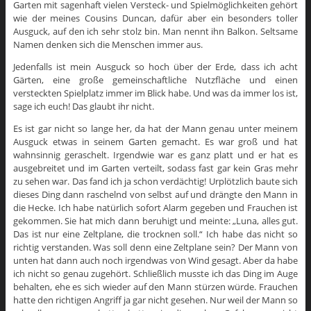
Garten mit sagenhaft vielen Versteck- und Spielmöglichkeiten gehört
wie der meines Cousins Duncan, dafür aber ein besonders toller
Ausguck, auf den ich sehr stolz bin. Man nennt ihn Balkon. Seltsame
Namen denken sich die Menschen immer aus.
Jedenfalls ist mein Ausguck so hoch über der Erde, dass ich acht
Gärten, eine große gemeinschaftliche Nutzfläche und einen
versteckten Spielplatz immer im Blick habe. Und was da immer los ist,
sage ich euch! Das glaubt ihr nicht.
Es ist gar nicht so lange her, da hat der Mann genau unter meinem
Ausguck etwas in seinem Garten gemacht. Es war groß und hat
wahnsinnig geraschelt. Irgendwie war es ganz platt und er hat es
ausgebreitet und im Garten verteilt, sodass fast gar kein Gras mehr
zu sehen war. Das fand ich ja schon verdächtig! Urplötzlich baute sich
dieses Ding dann raschelnd von selbst auf und drängte den Mann in
die Hecke. Ich habe natürlich sofort Alarm gegeben und Frauchen ist
gekommen. Sie hat mich dann beruhigt und meinte: „Luna, alles gut.
Das ist nur eine Zeltplane, die trocknen soll.“ Ich habe das nicht so
richtig verstanden. Was soll denn eine Zeltplane sein? Der Mann von
unten hat dann auch noch irgendwas von Wind gesagt. Aber da habe
ich nicht so genau zugehört. Schließlich musste ich das Ding im Auge
behalten, ehe es sich wieder auf den Mann stürzen würde. Frauchen
hatte den richtigen Angriff ja gar nicht gesehen. Nur weil der Mann so