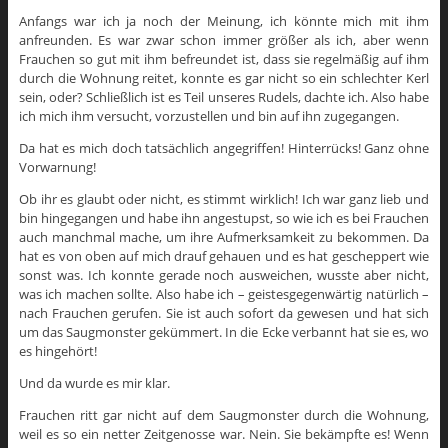
Anfangs war ich ja noch der Meinung, ich könnte mich mit ihm
anfreunden. Es war zwar schon immer größer als ich, aber wenn
Frauchen so gut mit ihm befreundet ist, dass sie regelmäßig auf ihm
durch die Wohnung reitet, konnte es gar nicht so ein schlechter Kerl
sein, oder? Schließlich ist es Teil unseres Rudels, dachte ich. Also habe
ich mich ihm versucht, vorzustellen und bin auf ihn zugegangen.
Da hat es mich doch tatsächlich angegriffen! Hinterrücks! Ganz ohne
Vorwarnung!
Ob ihr es glaubt oder nicht, es stimmt wirklich! Ich war ganz lieb und
bin hingegangen und habe ihn angestupst, so wie ich es bei Frauchen
auch manchmal mache, um ihre Aufmerksamkeit zu bekommen. Da
hat es von oben auf mich drauf gehauen und es hat gescheppert wie
sonst was. Ich konnte gerade noch ausweichen, wusste aber nicht,
was ich machen sollte. Also habe ich – geistesgegenwärtig natürlich –
nach Frauchen gerufen. Sie ist auch sofort da gewesen und hat sich
um das Saugmonster gekümmert. In die Ecke verbannt hat sie es, wo
es hingehört!
Und da wurde es mir klar.
Frauchen ritt gar nicht auf dem Saugmonster durch die Wohnung,
weil es so ein netter Zeitgenosse war. Nein. Sie bekämpfte es! Wenn