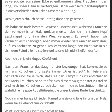
es versuchte, aus seiner Ecke zu entkommen, stieg Frauchen in den
Ring, um unser Heim zu verteidigen. Dabei wechselte der Kampfplatz
in die verschiedensten Ecken unserer Wohnung.
Denkt jetzt nicht, ich hätte untätig daneben gesessen!
Ich habe sie nach bestem Gewissen unterstützt! Während Frauchen
den vermeintlichen Hals umklammerte, habe ich mir seinen Kopf
geschnappt und ihm den Weg versperrt. Zu zweit haben wir
versucht, es zu bändigen, aber immer wieder rief Frauchen mich dazu
auf, ins Körbchen zu gehen. Ich verstand lange Zeit nicht, wieso sie
sich dem Feind alleine stellen wollte und ich nicht helfen durfte.
Aber ich bin ja ein kluges Köpfchen!
Nachdem Frauchen das Saugmonster bezwungen hat, kommt sie zu
mir ans Körbchen und sagte immer „Alles ist gut“. Ich feiere sie
natürlich und freue mich, dass sie den Kampf für uns entschieden
hat. Mein Frauchen ist so tapfer, sich diesem Saugmonster zu stellen
und mich ins Körbchen zu schicken, um mich zu beschützen. Sie ist
wahrlich eine gute Rudelführerin, die unser kleines Rudel beschützt.
Noch immer bange ich jeden Kampf um sie und falle ihr um den Hals,
wenn sie es lebend zurück schafft.
Wuff und tschüss, bis zum nächsten Mal.