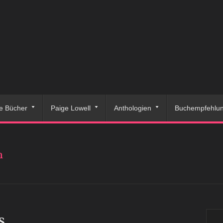
e Bücher
Paige Lowell
Anthologien
Buchempfehlu
n
s