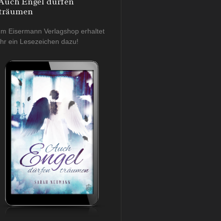
Auch Engel dürfen
träumen
Im Eisermann Verlagshop erhaltet
ihr ein Lesezeichen dazu!