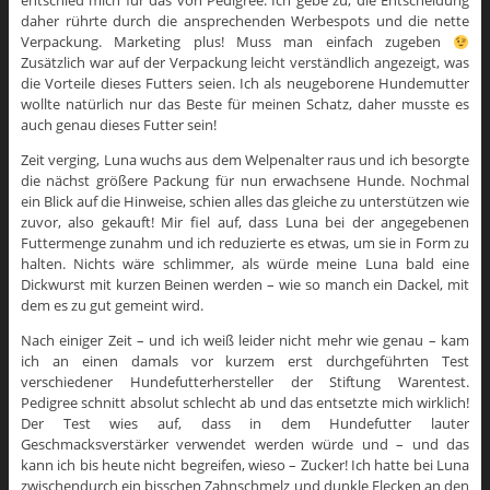
entschied mich für das von Pedigree. Ich gebe zu, die Entscheidung
daher rührte durch die ansprechenden Werbespots und die nette
Verpackung. Marketing plus! Muss man einfach zugeben
Zusätzlich war auf der Verpackung leicht verständlich angezeigt, was
die Vorteile dieses Futters seien. Ich als neugeborene Hundemutter
wollte natürlich nur das Beste für meinen Schatz, daher musste es
auch genau dieses Futter sein!
Zeit verging, Luna wuchs aus dem Welpenalter raus und ich besorgte
die nächst größere Packung für nun erwachsene Hunde. Nochmal
ein Blick auf die Hinweise, schien alles das gleiche zu unterstützen wie
zuvor, also gekauft! Mir fiel auf, dass Luna bei der angegebenen
Futtermenge zunahm und ich reduzierte es etwas, um sie in Form zu
halten. Nichts wäre schlimmer, als würde meine Luna bald eine
Dickwurst mit kurzen Beinen werden – wie so manch ein Dackel, mit
dem es zu gut gemeint wird.
Nach einiger Zeit – und ich weiß leider nicht mehr wie genau – kam
ich an einen damals vor kurzem erst durchgeführten Test
verschiedener Hundefutterhersteller der Stiftung Warentest.
Pedigree schnitt absolut schlecht ab und das entsetzte mich wirklich!
Der Test wies auf, dass in dem Hundefutter lauter
Geschmacksverstärker verwendet werden würde und – und das
kann ich bis heute nicht begreifen, wieso – Zucker! Ich hatte bei Luna
zwischendurch ein bisschen Zahnschmelz und dunkle Flecken an den