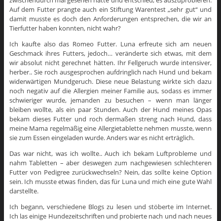
zwischendurch mal gesehen hatte und entschied, es auszuprobieren.
Auf dem Futter prangte auch ein Stiftung Warentest „sehr gut“ und
damit musste es doch den Anforderungen entsprechen, die wir an
Tierfutter haben konnten, nicht wahr?
Ich kaufte also das Romeo Futter. Luna erfreute sich am neuen
Geschmack ihres Futters, jedoch… veränderte sich etwas, mit dem
wir absolut nicht gerechnet hätten. Ihr Fellgeruch wurde intensiver,
herber.. Sie roch ausgesprochen aufdringlich nach Hund und bekam
widerwärtigen Mundgeruch. Diese neue Belastung wirkte sich dazu
noch negativ auf die Allergien meiner Familie aus, sodass es immer
schwieriger wurde, jemanden zu besuchen – wenn man länger
bleiben wollte, als ein paar Stunden. Auch der Hund meines Opas
bekam dieses Futter und roch dermaßen streng nach Hund, dass
meine Mama regelmäßig eine Allergietablette nehmen musste, wenn
sie zum Essen eingeladen wurde. Anders war es nicht erträglich.
Das war nicht, was ich wollte.. Auch ich bekam Luftprobleme und
nahm Tabletten – aber deswegen zum nachgewiesen schlechteren
Futter von Pedigree zurückwechseln? Nein, das sollte keine Option
sein. Ich musste etwas finden, das für Luna und mich eine gute Wahl
darstellte.
Ich begann, verschiedene Blogs zu lesen und stöberte im Internet.
Ich las einige Hundezeitschriften und probierte nach und nach neues