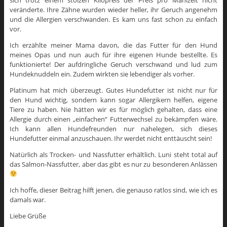
sich trotz einem stolzen Kilopreis der Preis pro Mahlzeit nicht
veränderte. Ihre Zähne wurden wieder heller, ihr Geruch angenehm
und die Allergien verschwanden. Es kam uns fast schon zu einfach
vor.
Ich erzählte meiner Mama davon, die das Futter für den Hund
meines Opas und nun auch für ihre eigenen Hunde bestellte. Es
funktionierte! Der aufdringliche Geruch verschwand und lud zum
Hundeknuddeln ein. Zudem wirkten sie lebendiger als vorher.
Platinum hat mich überzeugt. Gutes Hundefutter ist nicht nur für
den Hund wichtig, sondern kann sogar Allergikern helfen, eigene
Tiere zu haben. Nie hätten wir es für möglich gehalten, dass eine
Allergie durch einen „einfachen“ Futterwechsel zu bekämpfen wäre.
Ich kann allen Hundefreunden nur nahelegen, sich dieses
Hundefutter einmal anzuschauen. Ihr werdet nicht enttäuscht sein!
Natürlich als Trocken- und Nassfutter erhältlich. Luni steht total auf
das Salmon-Nassfutter, aber das gibt es nur zu besonderen Anlässen
Ich hoffe, dieser Beitrag hilft jenen, die genauso ratlos sind, wie ich es
damals war.
Liebe Grüße